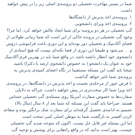
شما در مسیر مهاجرت تحصیلی دو پروسه‌ی اصلی زیر را در پیش خواهید
داشت:
۱. پروسه‌ی اخذ پذیرش از دانشگاه‌ها
۲. پروسه‌ی اخذ ویزای دانشجویی
گپ تحصیلی در هر دو پروسه برای شما ایجاد چالش خواهد کرد، اما چرا؟
وجود گپ تحصیلی در پرونده حاکی از این است که شما زمانی طولانی‌ از
فضای آکادمیک و تحصیلی دور بوده‌اید و این دوری باعث فراموشی دروس
و … می‌شود و طبیعتا این دوری از فضا نکته‌ای نیست که هیچ استادی از
دانشجوی خود انتظار داشته باشد. در واقع شما باید در بهترین فرم آکادمیک
خود به عنوان یک دانشجو ( به خصوص دانشجوی ارشد یا دکترا) باشید.
نتیجتا باید گفت این مسئله مستقیما در نگاه اعضای کمیته‌ی پذیرش به
پرونده‌ی شما تاثیر خواهد گذاشت.
با فرض عبور از مرحله‌ی نخست و اخذ پذیرش در دانشگاه‌ها، در پروسه‌ی
اخذ ویزا شما کار سخت‌تری در پیش خواهید داشت، چراکه به دلایلی
سفارت‌ها به خصوص سفارت آمریکا روی مسئله‌ی گپ تحصیلی حساس
هستند. صراحتا باید گفت این مسئله که شما بعد از ۸ سال (مثال بالا)
تصمیم به ادامه‌ی تحصیل گرفته‌اید برای سفارت شک برانگیز بوده و متقاعد
کردن آفیسر به بازگشت شما به موطن اصلی کمی سخت است.
اما این مسئله غیر قابل حل نیست. اکنون که متوجه شدید گپ تحصیلی
چیست، بهتر است بدانید که در واقع راه‌هایی برای پوشش و توجیه گپ