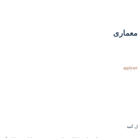
معماری
applyar
ل کنید